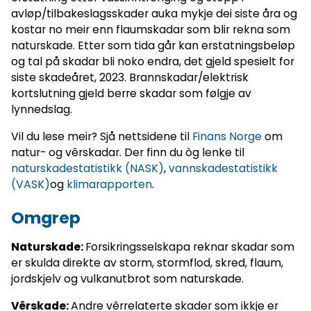
avløp/tilbakeslagsskader auka mykje dei siste åra og
kostar no meir enn flaumskadar som blir rekna som
naturskade. Etter som tida går kan erstatningsbeløp
og tal på skadar bli noko endra, det gjeld spesielt for
siste skadeåret, 2023. Brannskadar/elektrisk
kortslutning gjeld berre skadar som følgje av
lynnedslag.
Vil du lese meir? Sjå nettsidene til
Finans Norge
om
natur- og vêrskadar. Der finn du òg lenke til
naturskadestatistikk (NASK)
,
vannskadestatistikk
(VASK)
og
klimarapporten
.
Omgrep
Naturskade:
Forsikringsselskapa reknar skadar som
er skulda direkte av storm, stormflod, skred, flaum,
jordskjelv og vulkanutbrot som naturskade.
Vêrskade:
Andre vêrrelaterte skader som ikkje er