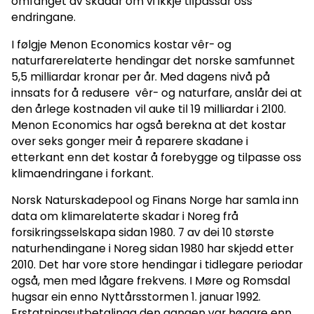
omfanget av skadar om vi ikkje tilpassar oss
endringane.
I følgje Menon Economics kostar vêr- og
naturfarerelaterte hendingar det norske samfunnet
5,5 milliardar kronar per år. Med dagens nivå på
innsats for å redusere vêr- og naturfare, anslår dei at
den årlege kostnaden vil auke til 19 milliardar i 2100.
Menon Economics har også berekna at det kostar
over seks gonger meir å reparere skadane i
etterkant enn det kostar å forebygge og tilpasse oss
klimaendringane i forkant.
Norsk Naturskadepool og Finans Norge har samla inn
data om klimarelaterte skadar i Noreg frå
forsikringsselskapa sidan 1980. 7 av dei 10 største
naturhendingane i Noreg sidan 1980 har skjedd etter
2010. Det har vore store hendingar i tidlegare periodar
også, men med lågare frekvens. I Møre og Romsdal
hugsar ein enno Nyttårsstormen 1. januar 1992.
Erstatningsutbetalinga den gangen var høgare enn