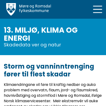
Hopp
til
hovedinnhold
13. MILJØ, KLIMA OG
ENERGI
Skadedata ver og natur
Storm og vanninntrenging
fører til flest skadar
Klimaendringane vil føre til kraftig nedbør og auka
problem med overvatn, flaum, jord- og flaumskred,
havnivåstiging og stormflod i Møre og Romsdal, ifølge
Norsk klimaservicesenter. Meir ekstremvêr vil auke