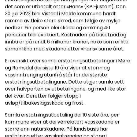
det som er utbetalt etter «Hans» (KPI-justert). Den
30. juli 2023 blei Vistdal i Molde kommune hardt
ramma av fleire store skred, som følgje av mykje
nedbør. Ein person blei skadd og omkring 40
personar blei evakuert. Kostnaden på busetnad og
innbu er på rundt 6 millionar kroner, noko som er lite
samanlikna med skadane etter «Hans» same året.
Ei oversikt over samla erstatningsutbetalingar i Møre
og Romsdal dei siste 10 åra viser at storm og
vassinntrenging utanfrå står for dei største
erstatningsutbetalingane. Dette utgjer samla sett
over halvparten av utbetalingane, og med like stor
del kvar. Deretter følgjer stopp i
avløp/tilbakeslagsskade og frost.
Samla erstatningsutbetaling dei 10 siste åra, per
kommune viser at dei vêrrelatert vasskadane er
større enn naturskadane. På landsbasis har
erstatning etter vassinntrenging og stopp i