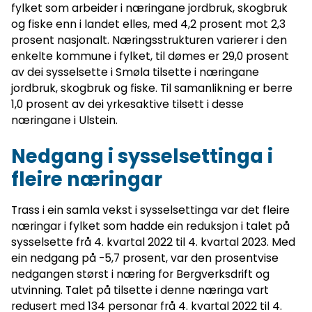
fylket som arbeider i næringane jordbruk, skogbruk
og fiske enn i landet elles, med 4,2 prosent mot 2,3
prosent nasjonalt. Næringsstrukturen varierer i den
enkelte kommune i fylket, til dømes er 29,0 prosent
av dei sysselsette i Smøla tilsette i næringane
jordbruk, skogbruk og fiske. Til samanlikning er berre
1,0 prosent av dei yrkesaktive tilsett i desse
næringane i Ulstein.
Nedgang i sysselsettinga i
fleire næringar
Trass i ein samla vekst i sysselsettinga var det fleire
næringar i fylket som hadde ein reduksjon i talet på
sysselsette frå 4. kvartal 2022 til 4. kvartal 2023. Med
ein nedgang på -5,7 prosent, var den prosentvise
nedgangen størst i næring for Bergverksdrift og
utvinning. Talet på tilsette i denne næringa vart
redusert med 134 personar frå 4. kvartal 2022 til 4.