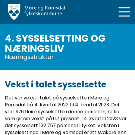
Hopp
til
hovedinnhold
4. SYSSELSETTING OG
NÆRINGSLIV
Næringsstruktur
Vekst i talet sysselsette
Det var vekst i talet på sysselsette i Møre og
Romsdal frå 4. kvartal 2022 til 4. kvartal 2023. Det
vart 976 fleire sysselsette i denne perioden, noko
som gir ein vekst på 0,7 prosent. I 4. kvartal 2023 var
det sysselsett 132 757 personar i fylket. Veksten i
sysselsettinga i Møre og Romsdal er litt svakare enn