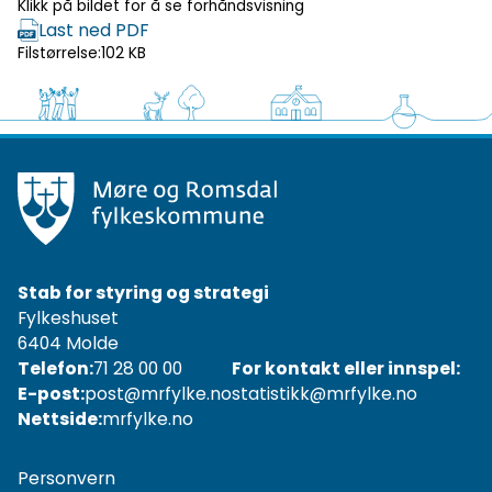
Klikk på bildet for å se forhåndsvisning
Last ned PDF
Filstørrelse:
102 KB
Stab for styring og strategi
Fylkeshuset
6404 Molde
Telefon:
71 28 00 00
For kontakt eller innspel:
E-post:
post@mrfylke.no
statistikk@mrfylke.no
Nettside:
mrfylke.no
Personvern