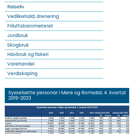
Reiseliv
Vedlikehald, drenering
Friluftsbarometeret
Jordbruk
Skogbruk
Havbruk og fiskeri
Varehandel
Verdiskaping
Sysselsette personar i Møre og Romsdal, 4. kvartal
2019-2023
Klikk for