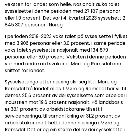
veksten for landet som heile. Nasjonalt auka talet
sysselsette i denne perioden med 27 187 personar
eller 1,0 prosent. Det var i 4. kvartal 2023 sysselsett 2
845 307 personar i Noreg.
I perioden 2019-2023 vaks talet på sysselsette i fylket
med 3 906 personar eller 3,0 prosent. I same periode
vaks talet sysselsette nasjonalt med 134 870
personar eller 5,0 prosent. Veksten i denne perioden
var med andre ord svakare i Møre og Romsdal enn
snittet for landet.
Sysselsettinga etter næring skil seg litt i Møre og
Romsdal frå landet elles. I Møre og Romsdal har vil til
dømes 25,6 prosent av dei sysselsette som arbeider i
industrien mot 19,6 prosent nasjonalt. På landsbasis
er 38,1 prosent av arbeidstakarane tilsett i
servicenæringa, til samanlikning er 31,2 prosent av
arbeidstakarane tilsett i denne næringa i Møre og
Romsdal. Det er òg ein større del av dei sysselsette i