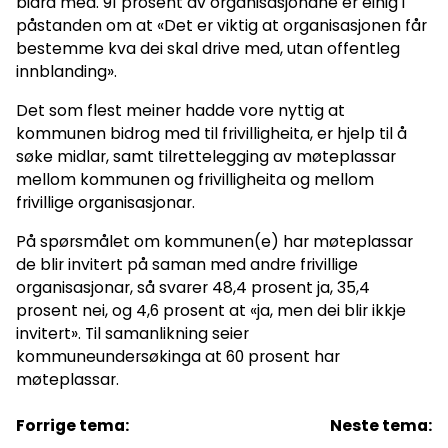
bidra med. 91 prosent av organisasjonane er einig i
påstanden om at «Det er viktig at organisasjonen får
bestemme kva dei skal drive med, utan offentleg
innblanding».
Det som flest meiner hadde vore nyttig at
kommunen bidrog med til frivilligheita, er hjelp til å
søke midlar, samt tilrettelegging av møteplassar
mellom kommunen og frivilligheita og mellom
frivillige organisasjonar.
På spørsmålet om kommunen(e) har møteplassar
de blir invitert på saman med andre frivillige
organisasjonar, så svarer 48,4 prosent ja, 35,4
prosent nei, og 4,6 prosent at «ja, men dei blir ikkje
invitert». Til samanlikning seier
kommuneundersøkinga at 60 prosent har
møteplassar.
Forrige tema:
Neste tema: