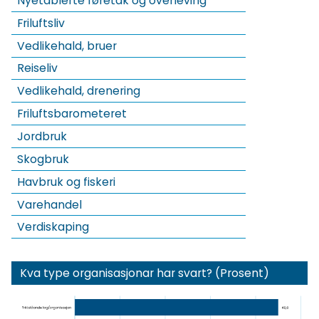
Nyetablerte føretak og overleving
Friluftsliv
Vedlikehald, bruer
Reiseliv
Vedlikehald, drenering
Friluftsbarometeret
Jordbruk
Skogbruk
Havbruk og fiskeri
Varehandel
Verdiskaping
Kva type organisasjonar har svart? (Prosent)