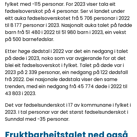
fylket med -115 personar. For 2023 viser tala eit
fødselsoverskot på 4 personar. Ser vi landet under
eitt auka fødselsoverskotet frå 5 706 personar i 2022
til 8 177 personar i 2023. Nasjonalt auka talet på fødde
barn frå 51 480 i 2022 til 51 980 barn i 2023, ein vekst
på 500 barnefødslar.
Etter høge dødstal i 2022 var det ein nedgang i talet
på døde i 2023, noko som var avgjerande for at det
blei eit fødselsoverskot i fylket. Talet på døde var i
2023 på 2 339 personar, ein nedgang på 122 dødsfall
frå 2022. Dei nasjonale dødstala viser den same
trenden, med ein nedgang frå 45 774 døde i 2022 til
43 803 i 2023.
Det var fødselsunderskot i 17 av kommunane i fylket i
2023. I tal personar var det størst fødselsunderskot i
Sunndal med -35 personar.
Fruktbarheitstalet ned også