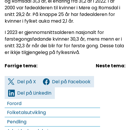
og Romsdal 31,3 år, ei endring frå 31,2 år i 2022. I år
2000 var fødealderen til kvinner i Møre og Romsdal i
snitt 29,2 år. På knappe 25 år har fødealderen for
kvinner i fylket auka med 2,1 år.
I 2023 er gjennomsnittsalderen nasjonalt for
førstegongsfødande kvinner 30,3 år, mens menn er i
snitt 32,3 år når dei blir far for første gong. Desse tala
er ikkje tilgjengeleg på fylkesnivå.
Forrige tema:
Neste tema:
Del på X
Del på Facebook
Del på LinkedIn
Forord
Folketalsutvikling
Pendling