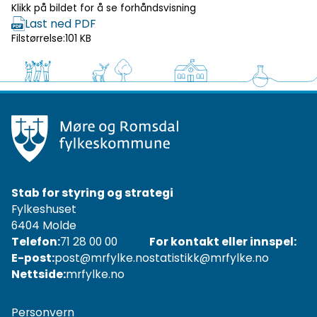
Klikk på bildet for å se forhåndsvisning
Last ned PDF
Filstørrelse:
101 KB
Stab for styring og strategi
Fylkeshuset
6404 Molde
Telefon:
71 28 00 00
For kontakt eller innspel:
E-post:
post@mrfylke.no
statistikk@mrfylke.no
Nettside:
mrfylke.no
Personvern