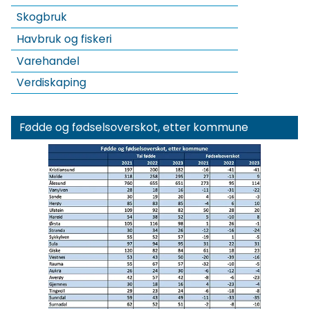
Skogbruk
Havbruk og fiskeri
Varehandel
Verdiskaping
Fødde og fødselsoverskot, etter kommune
Klikk for
forhåndsvisning