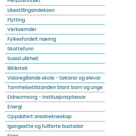
Personinntekt
Likestillingsindeksen
Flytting
Verksemder
Fylkesfordelt næring
Skattefunn
Sosial ulikheit
Bibliotek
Vidaregåande skole - Søkarar og elevar
Tannhelsetilstanden blant barn og unge
Eldreomsorg - Institusjonsplassar
Energi
Oppdatert arealrekneskap
Igangsette og fullførte bustadar
Ferje