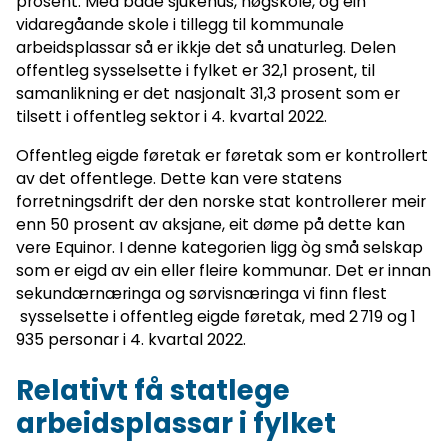
prosent. Med både sjukehus, høgskole, og ein
vidaregåande skole i tillegg til kommunale
arbeidsplassar så er ikkje det så unaturleg. Delen
offentleg sysselsette i fylket er 32,1 prosent, til
samanlikning er det nasjonalt 31,3 prosent som er
tilsett i offentleg sektor i 4. kvartal 2022.
Offentleg eigde føretak er føretak som er kontrollert
av det offentlege. Dette kan vere statens
forretningsdrift der den norske stat kontrollerer meir
enn 50 prosent av aksjane, eit døme på dette kan
vere Equinor. I denne kategorien ligg òg små selskap
som er eigd av ein eller fleire kommunar. Det er innan
sekundærnæringa og sørvisnæringa vi finn flest
sysselsette i offentleg eigde føretak, med 2 719 og 1
935 personar i 4. kvartal 2022.
Relativt få statlege
arbeidsplassar i fylket