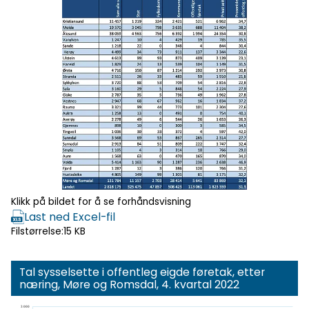
Klikk for
forhåndsvisning
Klikk på bildet for å se forhåndsvisning
Last ned Excel-fil
Filstørrelse:
15 KB
Tal sysselsette i offentleg eigde føretak, etter
næring, Møre og Romsdal, 4. kvartal 2022