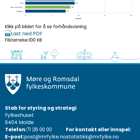
Klikk på bildet for å se forhåndsvisning
Last ned PDF
Filstørrelse:
100 KB
Stab for styring og strategi
Fylkeshuset
6404 Molde
Telefon:
71 28 00 00
For kontakt eller innspel:
E-post:
post@mrfylke.no
statistikk@mrfylke.no