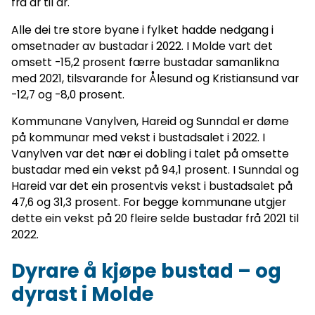
frå år til år.
Alle dei tre store byane i fylket hadde nedgang i
omsetnader av bustadar i 2022. I Molde vart det
omsett -15,2 prosent færre bustadar samanlikna
med 2021, tilsvarande for Ålesund og Kristiansund var
-12,7 og -8,0 prosent.
Kommunane Vanylven, Hareid og Sunndal er døme
på kommunar med vekst i bustadsalet i 2022. I
Vanylven var det nær ei dobling i talet på omsette
bustadar med ein vekst på 94,1 prosent. I Sunndal og
Hareid var det ein prosentvis vekst i bustadsalet på
47,6 og 31,3 prosent. For begge kommunane utgjer
dette ein vekst på 20 fleire selde bustadar frå 2021 til
2022.
Dyrare å kjøpe bustad – og
dyrast i Molde