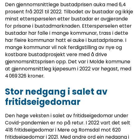
Den gjennomsnittlege bustadprisen auka med 6,4
prosent frå 2021 til 2022. Tilbodet av bustadar og ikkje
minst etterspørselen etter bustadar er avgjerande
for prisane i bustadmarknaden. Etterspørselen etter
bustadar har falle i mange kommunar, trass i dette
har fleire kommunar hatt ei auke i bustadprisane. I
mange kommunar vil nok ferdigstilling av nye og
kostbare bustadprosjekt vere med å drive
gjennomsnittsprisen opp. Det var i Molde kommune
at gjennomsnittleg kjøpesum i 2022 var høgast, med
4 069 326 kroner.
Stor nedgang i salet av
fritidseigedomar
Den høge veksten i salet av fritidseigedomar under
Covid-pandemien er no på retur. I 2022 vart det selt
418 fritidseigedomar i Møre og Romsdal mot 620
fritidseigedomar i 2021. Med andre ord ein nedgang i