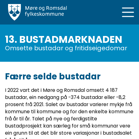
Hopp
til
hovedinnhold
13. BUSTADMARKNADEN
Omsette bustadar og fritidseigedomar
Færre selde bustadar
I 2022 vart det i Møre og Romsdal omsett 4 187
bustadar, ein nedgang på -374 bustadar eller -8,2
prosent frå 2021. Salet av bustadar varierer mykje frå
kommune til kommune og for den enkelte kommune
frå år til år. Talet på nye og ferdigstilte
bustadprosjekt kan særleg for små kommunar vere
ein grunn til at det blir store variasjonar i bustadsalet