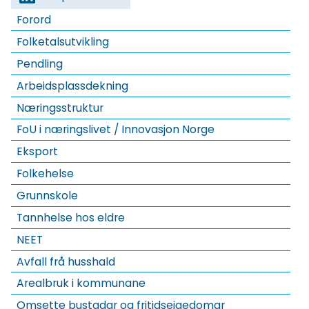
Forord
Folketalsutvikling
Pendling
Arbeidsplassdekning
Næringsstruktur
FoU i næringslivet / Innovasjon Norge
Eksport
Folkehelse
Grunnskole
Tannhelse hos eldre
NEET
Avfall frå husshald
Arealbruk i kommunane
Omsette bustadar og fritidseigedomar