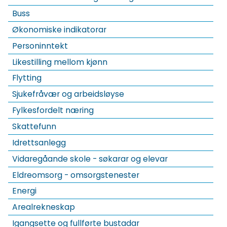
Buss
Økonomiske indikatorar
Personinntekt
Likestilling mellom kjønn
Flytting
Sjukefråvær og arbeidsløyse
Fylkesfordelt næring
Skattefunn
Idrettsanlegg
Vidaregåande skole - søkarar og elevar
Eldreomsorg - omsorgstenester
Energi
Arealrekneskap
Igangsette og fullførte bustadar