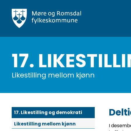
Hopp
til
hovedinnhold
17. LIKESTI
Likestilling mellom kjønn
Delt
17. Likestilling og demokrati
Likestilling mellom kjønn
I desember