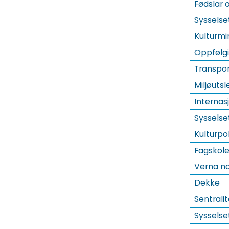
Fødslar 
Sysselse
Kulturm
Oppfølg
Transpo
Miljøuts
Internas
Sysselse
Kulturpo
Fagskol
Verna na
Dekke
Sentralit
Sysselse