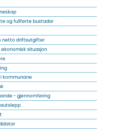
kneskap
te og fullførte bustadar
 netto driftsutgifter
økonomisk situasjon
øre
ing
g i kommunane
uk
åande - gjennomføring
ssutslepp
t
didatar