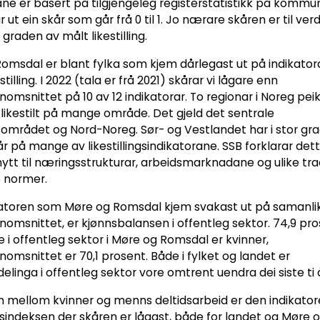
ane er basert på tilgjengeleg registerstatistikk på kommu
 ut ein skår som går frå 0 til 1. Jo nærare skåren er til verdi
graden av målt likestilling.
omsdal er blant fylka som kjem dårlegast ut på indikator
stilling. I 2022 (tala er frå 2021) skårar vi lågare enn
omsnittet på 10 av 12 indikatorar. To regionar i Noreg pei
likestilt på mange område. Det gjeld det sentrale
området og Nord-Noreg. Sør- og Vestlandet har i stor gra
år på mange av likestillingsindikatorane. SSB forklarar de
nytt til næringsstrukturar, arbeidsmarknadane og ulike tra
e normer.
katoren som Møre og Romsdal kjem svakast ut på samanl
nomsnittet, er kjønnsbalansen i offentleg sektor. 74,9 pr
te i offentleg sektor i Møre og Romsdal er kvinner,
nomsnittet er 70,1 prosent. Både i fylket og landet er
elinga i offentleg sektor vore omtrent uendra dei siste ti 
en mellom kvinner og menns deltidsarbeid er den indikator
ingsindeksen der skåren er lågast, både for landet og Møre 