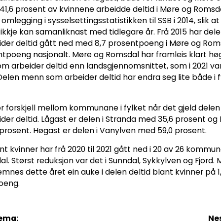
41,6 prosent av kvinnene arbeidde deltid i Møre og Romsdal
 omlegging i sysselsettingsstatistikken til SSB i 2014, slik at 
ikkje kan samanliknast med tidlegare år. Frå 2015 har dele
der deltid gått ned med 8,7 prosentpoeng i Møre og Rom
ntpoeng nasjonalt. Møre og Romsdal har framleis klart hø
om arbeider deltid enn landsgjennomsnittet, som i 2021 var
Delen menn som arbeider deltid har endra seg lite både i f
or forskjell mellom kommunane i fylket når det gjeld delen
der deltid. Lågast er delen i Stranda med 35,6 prosent og
prosent. Høgast er delen i Vanylven med 59,0 prosent.
nt kvinner har frå 2020 til 2021 gått ned i 20 av 26 kommun
l. Størst reduksjon var det i Sunndal, Sykkylven og Fjord. 
mnes dette året ein auke i delen deltid blant kvinner på 1
oeng.
tema:
Ne