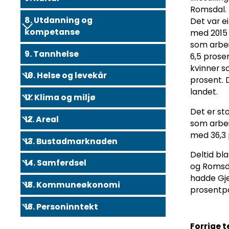
Romsdal. 
8. Utdanning og
Det var ei
kompetanse
med 2015 
som arbei
9. Tannhelse
6,5 prose
kvinner s
10. Helse og levekår
prosent. 
landet.
11. Klima og miljø
Det er st
12. Areal
som arbei
med 36,3 
13. Bustadmarknaden
Deltid bla
14. Samferdsel
og Romsda
hadde Gje
15. Kommuneøkonomi
prosentp
16. Personinntekt
Forrige 