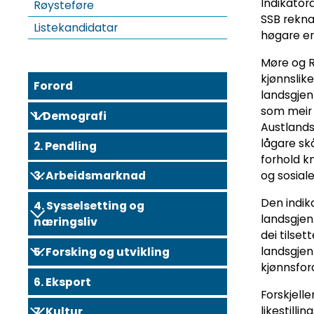
Indikator
Røysteføre
SSB reknar
Listekandidatar
høgare er 
Møre og R
kjønnslike
Forord
landsgjenn
som meir 
1. Demografi
Austlands
lågare sk
2. Pendling
forhold k
og sosial
3. Arbeidsmarknad
Den indi
4. Sysselsetting og
landsgjen
næringsliv
dei tilset
landsgjen
5. Forsking og utvikling
kjønnsford
6. Eksport
Forskjell
likestill
7. Kultur