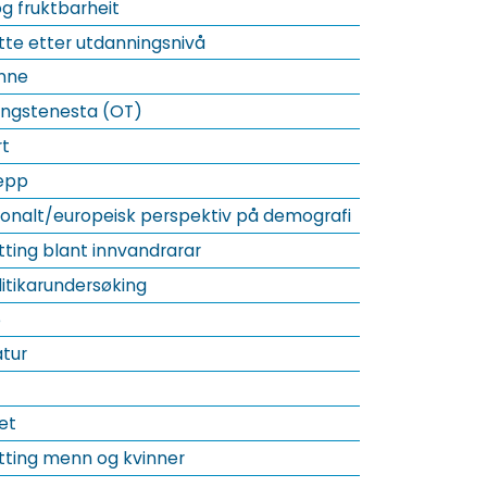
og fruktbarheit
tte etter utdanningsnivå
inne
ingstenesta (OT)
rt
lepp
jonalt/europeisk perspektiv på demografi
tting blant innvandrarar
litikarundersøking
e
tur
et
tting menn og kvinner