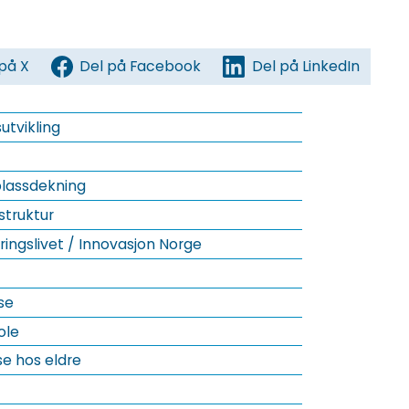
på X
Del på Facebook
Del på LinkedIn
utvikling
lassdekning
truktur
ringslivet / Innovasjon Norge
se
ole
e hos eldre