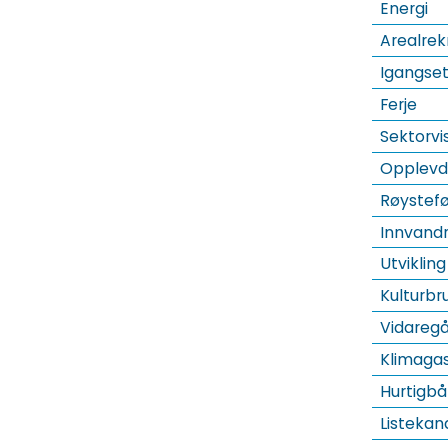
Energi
Arealre
Igangset
Ferje
Sektorvis
Opplevd 
Røystef
Innvandr
Utviklin
Kulturbr
Vidareg
Klimaga
Hurtigbå
Listekan