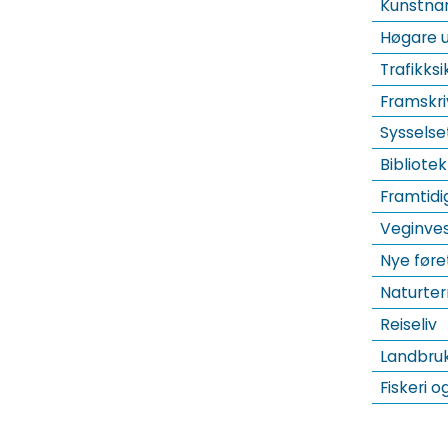
Kunstnar
Høgare u
Trafikksi
Framskri
Sysselse
Bibliotek
Framtid
Veginves
Nye føre
Naturter
Reiseliv
Landbru
Fiskeri 