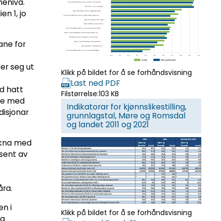
nenivå.
en 1, jo
ane for
ker seg ut
Klikk på bildet for å se forhåndsvisning
Last ned PDF
d hatt
Filstørrelse:
103 KB
tte med
Indikatorar for kjønnslikestilling,
disjonar
grunnlagstal, Møre og Romsdal
og landet 2011 og 2021
ikna med
osent av
åra.
en i
Klikk på bildet for å se forhåndsvisning
og