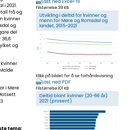
Last ned Excel-fil
 i 2021.
Filstørrelse:
39 KB
tall frå og
Utvikling i deltid for kvinner og
n kvinner
menn for Møre og Romsdal og
sdal og
landet, 2015-2021
gare del
 36,6
ylket og
 kvinner
 Molde
Klikk på bildet for å se forhåndsvisning
Last ned PDF
ar i Møre
Filstørrelse:
101 KB
Motsett
Deltid blant kvinner (20-66 år)
2021 (prosent)
,3
ste tema: