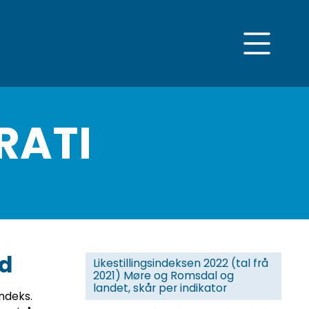
RATI
ed
Likestillingsindeksen 2022 (tal frå
2021) Møre og Romsdal og
landet, skår per indikator
indeks.