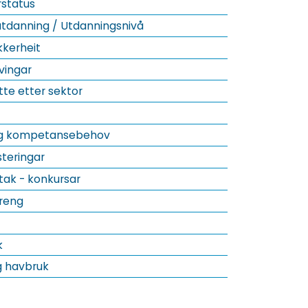
status
tdanning / Utdanningsnivå
kkerheit
vingar
tte etter sektor
ig kompetansebehov
teringar
tak - konkursar
reng
k
og havbruk