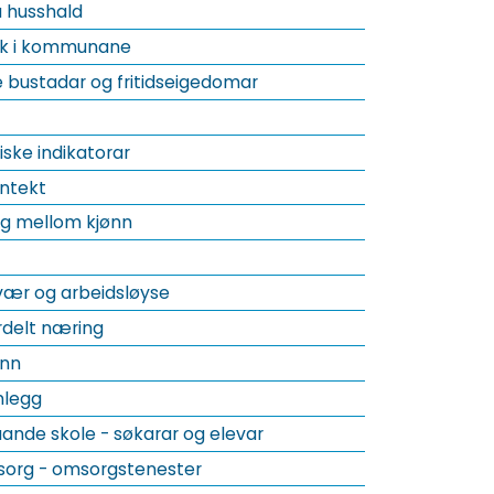
å husshald
uk i kommunane
bustadar og fritidseigedomar
ke indikatorar
ntekt
ing mellom kjønn
vær og arbeidsløyse
rdelt næring
unn
nlegg
ande skole - søkarar og elevar
sorg - omsorgstenester