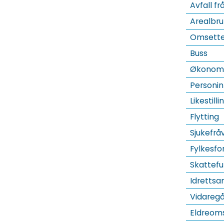
Avfall fr
Arealbr
Omsette 
Buss
Økonomis
Personin
Likestill
Flytting
Sjukefrå
Fylkesfo
Skattef
Idrettsa
Vidaregå
Eldreom