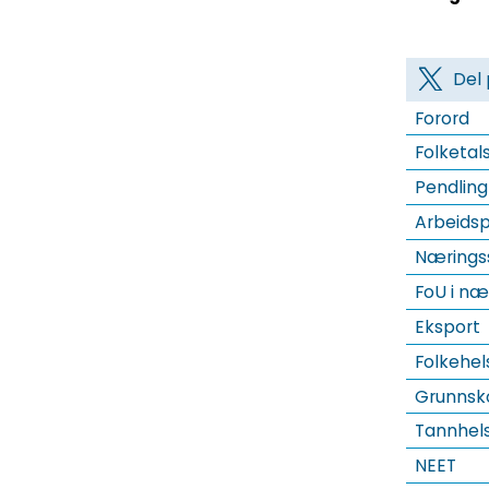
Del 
Forord
Folketals
Pendling
Arbeidsp
Næringss
FoU i næ
Eksport
Folkehel
Grunnsk
Tannhels
NEET