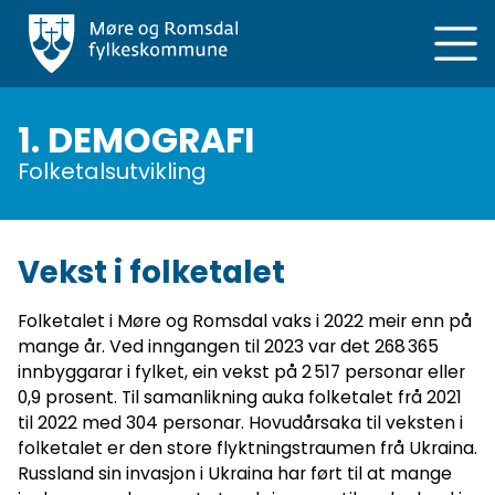
Hopp
til
hovedinnhold
1. DEMOGRAFI
Folketalsutvikling
Vekst i folketalet
Folketalet i Møre og Romsdal vaks i 2022 meir enn på
mange år. Ved inngangen til 2023 var det 268 365
innbyggarar i fylket, ein vekst på 2 517 personar eller
0,9 prosent. Til samanlikning auka folketalet frå 2021
til 2022 med 304 personar. Hovudårsaka til veksten i
folketalet er den store flyktningstraumen frå Ukraina.
Russland sin invasjon i Ukraina har ført til at mange