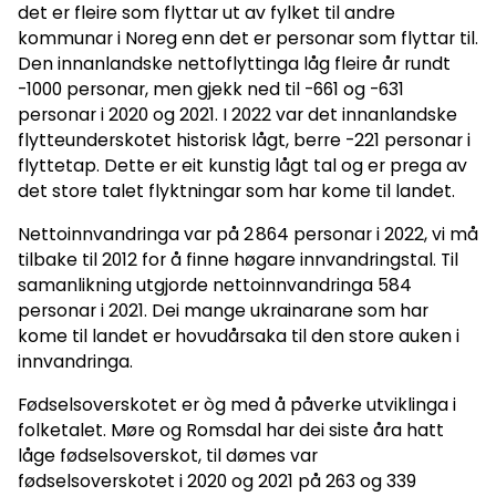
det er fleire som flyttar ut av fylket til andre
kommunar i Noreg enn det er personar som flyttar til.
Den innanlandske nettoflyttinga låg fleire år rundt
-1000 personar, men gjekk ned til -661 og -631
personar i 2020 og 2021. I 2022 var det innanlandske
flytteunderskotet historisk lågt, berre -221 personar i
flyttetap. Dette er eit kunstig lågt tal og er prega av
det store talet flyktningar som har kome til landet.
Nettoinnvandringa var på 2 864 personar i 2022, vi må
tilbake til 2012 for å finne høgare innvandringstal. Til
samanlikning utgjorde nettoinnvandringa 584
personar i 2021. Dei mange ukrainarane som har
kome til landet er hovudårsaka til den store auken i
innvandringa.
Fødselsoverskotet er òg med å påverke utviklinga i
folketalet. Møre og Romsdal har dei siste åra hatt
låge fødselsoverskot, til dømes var
fødselsoverskotet i 2020 og 2021 på 263 og 339