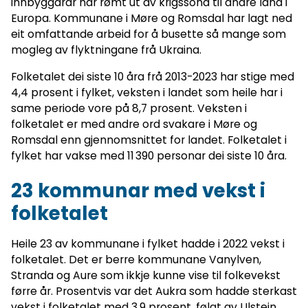
innbyggarar har rømt ut av krigssona til andre land i
Europa. Kommunane i Møre og Romsdal har lagt ned
eit omfattande arbeid for å busette så mange som
mogleg av flyktningane frå Ukraina.
Folketalet dei siste 10 åra frå 2013-2023 har stige med
4,4 prosent i fylket, veksten i landet som heile har i
same periode vore på 8,7 prosent. Veksten i
folketalet er med andre ord svakare i Møre og
Romsdal enn gjennomsnittet for landet. Folketalet i
fylket har vakse med 11 390 personar dei siste 10 åra.
23 kommunar med vekst i
folketalet
Heile 23 av kommunane i fylket hadde i 2022 vekst i
folketalet. Det er berre kommunane Vanylven,
Stranda og Aure som ikkje kunne vise til folkevekst
førre år. Prosentvis var det Aukra som hadde sterkast
vekst i folketalet med 3,9 prosent, følgt av Ulstein