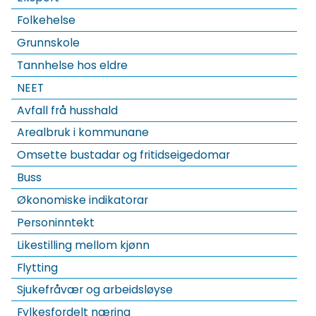
Folkehelse
Grunnskole
Tannhelse hos eldre
NEET
Avfall frå husshald
Arealbruk i kommunane
Omsette bustadar og fritidseigedomar
Buss
Økonomiske indikatorar
Personinntekt
Likestilling mellom kjønn
Flytting
Sjukefråvær og arbeidsløyse
Fylkesfordelt næring