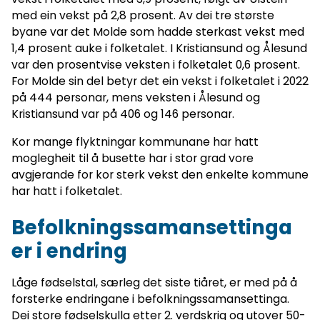
med ein vekst på 2,8 prosent. Av dei tre største
byane var det Molde som hadde sterkast vekst med
1,4 prosent auke i folketalet. I Kristiansund og Ålesund
var den prosentvise veksten i folketalet 0,6 prosent.
For Molde sin del betyr det ein vekst i folketalet i 2022
på 444 personar, mens veksten i Ålesund og
Kristiansund var på 406 og 146 personar.
Kor mange flyktningar kommunane har hatt
moglegheit til å busette har i stor grad vore
avgjerande for kor sterk vekst den enkelte kommune
har hatt i folketalet.
Befolkningssamansettinga
er i endring
Låge fødselstal, særleg det siste tiåret, er med på å
forsterke endringane i befolkningssamansettinga.
Dei store fødselskulla etter 2. verdskrig og utover 50-