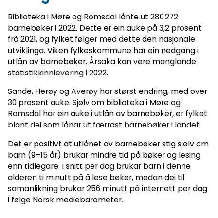
Biblioteka i Møre og Romsdal lånte ut 280 272
barnebøker i 2022. Dette er ein auke på 3,2 prosent
frå 2021, og fylket følger med dette den nasjonale
utviklinga. Viken fylkeskommune har ein nedgang i
utlån av barnebøker. Årsaka kan vere manglande
statistikkinnlevering i 2022.
Sande, Herøy og Averøy har størst endring, med over
30 prosent auke. Sjølv om biblioteka i Møre og
Romsdal har ein auke i utlån av barnebøker, er fylket
blant dei som lånar ut færrast barnebøker i landet.
Det er positivt at utlånet av barnebøker stig sjølv om
barn (9–15 år) brukar mindre tid på bøker og lesing
enn tidlegare. I snitt per dag brukar barn i denne
alderen ti minutt på å lese bøker, medan dei til
samanlikning brukar 256 minutt på internett per dag
i følge Norsk mediebarometer.