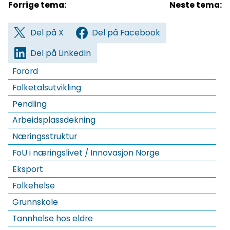
Forrige tema:
Neste tema:
Del på X
Del på Facebook
Del på LinkedIn
Forord
Folketalsutvikling
Pendling
Arbeidsplassdekning
Næringsstruktur
FoU i næringslivet / Innovasjon Norge
Eksport
Folkehelse
Grunnskole
Tannhelse hos eldre