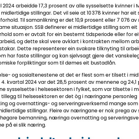
al 2024 arbeidde 17,3 prosent av alle sysselsette kvinner i
midlertidige stillingar. Det vil seie at 10 378 kvinner har eit s
sforhold. Til samanlikning er det 10,9 prosent eller 7 076 
ame situasjon. SSB definerer ei midlertidige stilling som eit
hold som er avtalt for ein bestemt tidsperiode eller for ei
rbeid, og dette skal vere avklart i kontrakten mellom arb
takar. Dette representerer ein svakare tilknyting til arbei
m har faste stillingar og kan sjølvsagt gjere det vanskele
miske forpliktingar som til dømes eit bustadlån.
else- og sosialtenestene at det er flest som er tilsett i mid
. I 4. kvartal 2024 var det 28,5 prosent av mennene og 24,1
e sysselsette i helsesektoren i fylket, som var tilsette i m
. I tillegg til helsesektoren er det òg i næringane personleg
ing og overnattings- og serveringsverksemd mange som 
 midlertidige stillingar. Fleire av næringane er nok prega a
 høgare bemanning, næringa overnatting og serveringsv
e på ei slik næring.