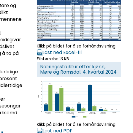
 Møre og
likt
av mennene
t
eidsgivar
Klikk på bildet for å se forhåndsvisning
dslivet
Last ned Excel-fil
g å ta på
Filstørrelse:
13 KB
Næringsstruktur etter kjønn,
lertidige
Møre og Romsdal, 4. kvartal 2024
 prosent
idlertidige
er
v sesongar
erksemd
Klikk på bildet for å se forhåndsvisning
Last ned PDF