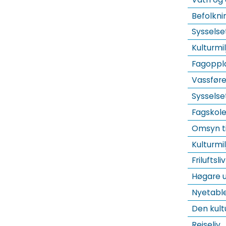
Befolkni
Sysselse
Kulturmil
Fagopplæ
Vassfør
Sysselse
Fagskol
Omsyn ti
Kulturmi
Friluftsliv
Høgare 
Nyetable
Den kult
Reiseliv