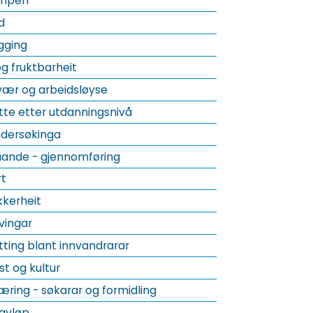
ampen
d
gging
og fruktbarheit
vær og arbeidsløyse
tte etter utdanningsnivå
undersøkinga
åande - gjennomføring
rt
kkerheit
vingar
tting blant innvandrarar
t og kultur
ring - søkarar og formidling
avløp