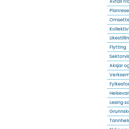
Avfall fr
Planrese
Omsette
Kollekti
Likestill
Flytting
Sektorvis
Aksjar o
Verksem
Fylkesfo
Helsevan
Lesing s
Grunnsk
Tannhels