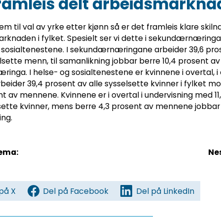
framleis delt arbeidsmarkna
em til val av yrke etter kjønn så er det framleis klare skilna
rknaden i fylket. Spesielt ser vi dette i sekundærnæring
 sosialtenestene. I sekundærnæringane arbeider 39,6 pro
elsette menn, til samanlikning jobbar berre 10,4 prosent a
æringa. I helse- og sosialtenestene er kvinnene i overtal, 
beider 39,4 prosent av alle sysselsette kvinner i fylket mo
nt av mennene. Kvinnene er i overtal i undervisning med 11
sette kvinner, mens berre 4,3 prosent av mennene jobbar
ing.
tema:
Ne
på X
Del på Facebook
Del på LinkedIn