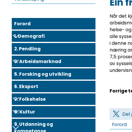
Ein 
Når det kj
arbeidsma
Forord
helse- og
1. Demografi
alle syss
i denne n
2. Pendling
næring ar
7,5 prose
3. Arbeidsmarknad
av syssel
undervisn
5. Forsking og utvikling
6. Eksport
Forrige 
7. Folkehelse
8. Kultur
Del 
9. Utdanning og
Forord
kompetanse