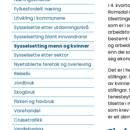
I 4. kvart
Fylkesfordelt næring
Romsdal i 
Utvikling i kommunane
tilsetting
som er i s
Sysselsette etter utdanningsnivå
arbeidsfor
Sysselsetting blant innvandrarar
bestemt a
og arbeids
Sysselsetting menn og kvinner
enn dei so
Sysselsette etter sektor
seg økono
Nyetablerte føretak og overleving
Det er i h
Reiseliv
stillingar
Jordbruk
av kvinnen
stillingar
Skogbruk
tenesteyt
Fiskeri og havbruk
tilsette i
som krev
Varehandel
er eit døm
Cruisetrafikk
Verdiskaping