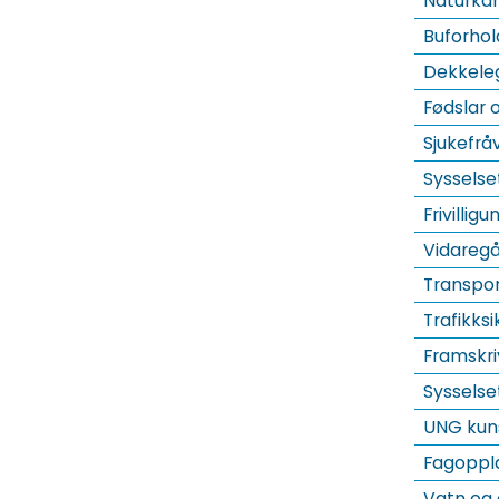
Naturk
Buforhol
Dekkele
Fødslar 
Sjukefrå
Sysselse
Frivillig
Vidareg
Transpo
Trafikksi
Framskri
Sysselse
UNG kuns
Fagopplæ
Vatn og 