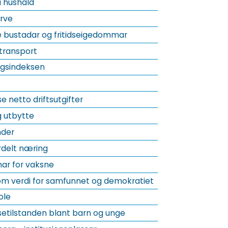
å hushald
rve
 bustadar og fritidseigedommar
vtransport
ingsindeksen
e netto driftsutgifter
g utbytte
der
rdelt næring
ar for vaksne
om verdi for samfunnet og demokratiet
ole
etilstanden blant barn og unge