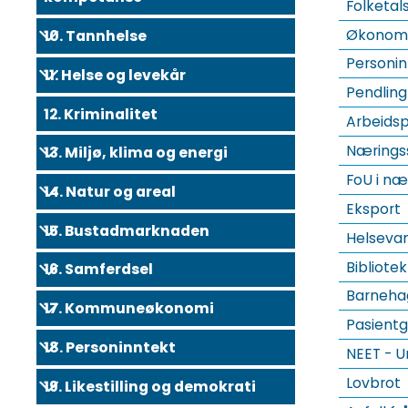
Folketals
Økonomis
10. Tannhelse
Personin
11. Helse og levekår
Pendling
12. Kriminalitet
Arbeidsp
Næringss
13. Miljø, klima og energi
FoU i næ
14. Natur og areal
Eksport
15. Bustadmarknaden
Helsevan
Bibliotek
16. Samferdsel
Barneha
17. Kommuneøkonomi
Pasientg
18. Personinntekt
NEET - U
Lovbrot
19. Likestilling og demokrati