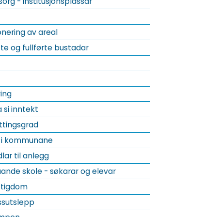
org - institusjonsplassar
ering av areal
te og fullførte bustadar
ing
 si inntekt
ttingsgrad
g i kommunane
lar til anlegg
ande skole - søkarar og elevar
ttigdom
ssutslepp