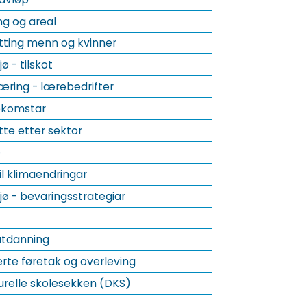
ng og areal
tting menn og kvinner
jø - tilskot
ring - lærebedrifter
ekomstar
tte etter sektor
e
l klimaendringar
ljø - bevaringsstrategiar
utdanning
rte føretak og overleving
urelle skolesekken (DKS)