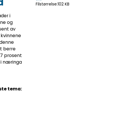
d
Filstørrelse:
102 KB
der i
ane og
sent av
v kvinnene
i denne
t berre
,7 prosent
 i næringa
ste tema: