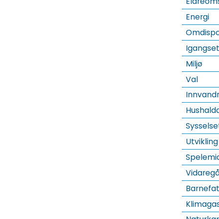
Eldreoms
Energi
Omdispon
Igangset
Miljø
Val
Innvandr
Hushalda
Sysselse
Utviklin
Spelemid
Vidaregå
Barnefa
Klimaga