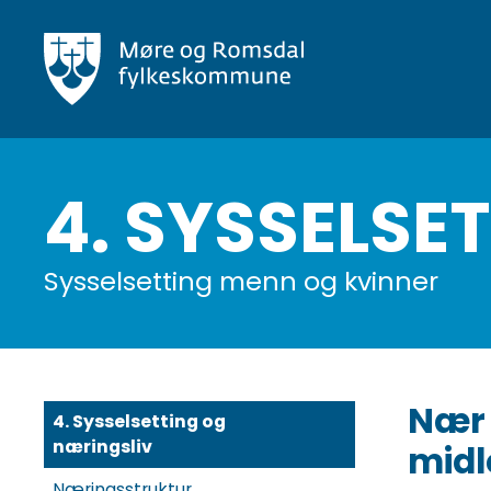
Hopp
til
hovedinnhold
4. SYSSELSE
Sysselsetting menn og kvinner
Nær 
4. Sysselsetting og
næringsliv
midle
Næringsstruktur