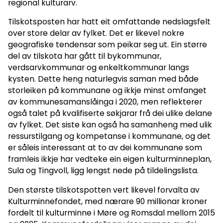
regional kulturarv.
Tilskotsposten har hatt eit omfattande nedslagsfelt
over store delar av fylket. Det er likevel nokre
geografiske tendensar som peikar seg ut. Ein større
del av tilskota har gått til bykommunar,
verdsarvkommunar og enkeltkommunar langs
kysten. Dette heng naturlegvis saman med både
storleiken på kommunane og ikkje minst omfanget
av kommunesamanslåinga i 2020, men reflekterer
også talet på kvalifiserte søkjarar frå dei ulike delane
av fylket. Det siste kan også ha samanheng med ulik
ressurstilgang og kompetanse i kommunane, og det
er såleis interessant at to av dei kommunane som
framleis ikkje har vedteke ein eigen kulturminneplan,
Sula og Tingvoll, ligg lengst nede på tildelingslista.
Den største tilskotspotten vert likevel forvalta av
Kulturminnefondet, med nærare 90 millionar kroner
fordelt til kulturminne i Møre og Romsdal mellom 2015