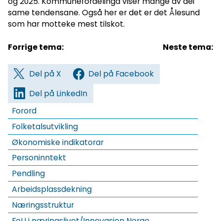
og 2025. Kommunefordelinga viser mange av dei
same tendensane. Også her er det er det Ålesund
som har motteke mest tilskot.
Forrige tema:
Neste tema:
Del på X
Del på Facebook
Del på LinkedIn
Forord
Folketalsutvikling
Økonomiske indikatorar
Personinntekt
Pendling
Arbeidsplassdekning
Næringsstruktur
FoU i næringslivet/Innovasjon Norge