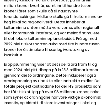
eigen fylkeskommunal tilskotspost på inntil ein
million kroner kvart år, samt inntil hundre tusen
kroner i året som skulle gå til naudsynte
forundersøkingar. Midlane skulle gå til kulturminne av
høg lokal og regional verdi. Dette inneber at
kulturminna anten måtte vere verna, eller regionalt
eller kommunalt listeførte, og var meint å stimulere
til det lokale kulturminneplanarbeidet. Frå og med
2022 blei tilskotspotten auka med fire hundre tusen
kroner for å stimulere til særleg ivaretaking av
kystkultur.
Ei oppsummering viser at det i dei ti åra fram til og
med 2024 blei gitt tilsegn på kr 13,3 millionar kroner
gjennom dei to ordningane. Dette inkluderer også
omdisponering av ubrukte eller inntrekte midlar. Dei
totale prosjektkostnadane for dei 149 prosjekta som
har fått tilskot ligg på over 98 millionar kroner, noko
som syner at ordningane har vore viktige økonomisk
insentiv, og bidratt til store investeringar i lokal og